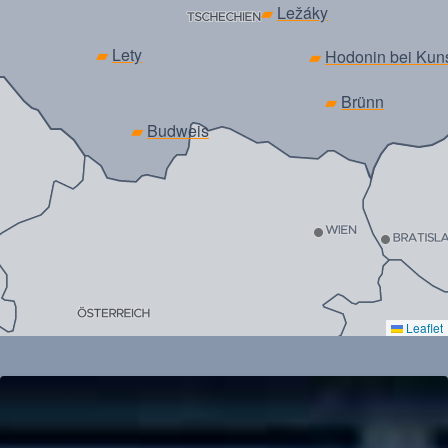
▰
Ležáky
▰
Lety
▰
Hodonin bei Kun
▰
Brünn
▰
Budweis
Leaflet