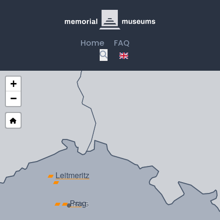
Home
FAQ
+
−
▰
Leitmeritz
▰
▰
▰
Prag