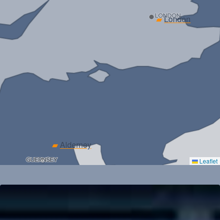
▰
London
▰
Alderney
Leaflet