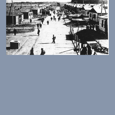
Schwalmstadt-Trutzhain
Gedenkstätte und Museum
Trutzhain
Wo sich heute der Ort Trutzhain befindet, bestand
zwischen 1939 und 1945 ein
Mannschaftsstammlager, das Stalag IX A
Ziegenhain. In dem Lager brachte die Wehrmacht
Kriegsgefangene aus allen europäische...