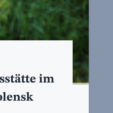
stätte im
olensk