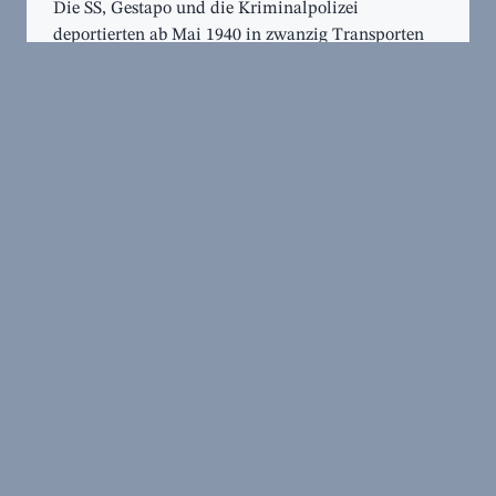
Die SS, Gestapo und die Kriminalpolizei
deportierten ab Mai 1940 in zwanzig Transporten
etwa 8.000 Juden, Sinti und Roma aus Hamburg
und Norddeutschland in Ghettos, Konzentrations-
und Vernichtungslag...