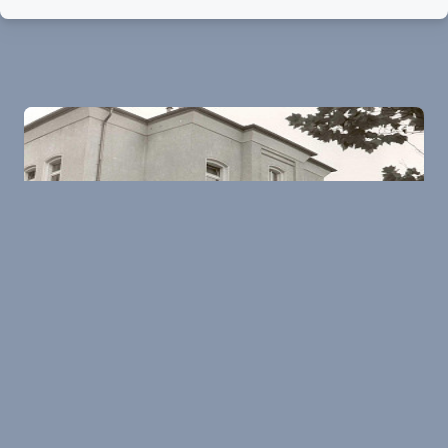
Hadamar
Gedenkstätte Hadamar
In der östlich von Koblenz gelegenen