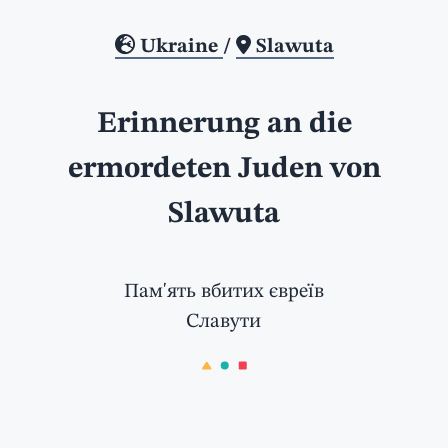
Ukraine
/
Slawuta
Erinnerung an die
ermordeten Juden von
Slawuta
Пам'ять вбитих євреїв
Славути