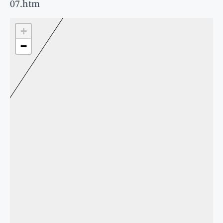
07.htm
+
−