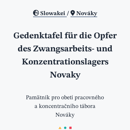
Slowakei
/
Nováky
Gedenktafel für die Opfer
des Zwangsarbeits- und
Konzentrationslagers
Novaky
Pamätník pro obetí pracovného
a koncentračního tábora
Nováky