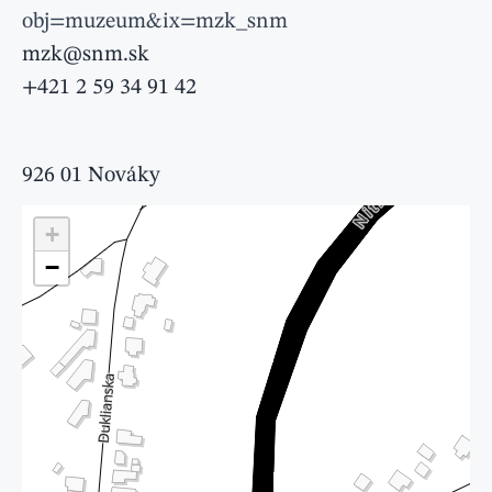
obj=muzeum&ix=mzk_snm
mzk@snm.sk
+421 2 59 34 91 42
926 01 Nováky
+
−