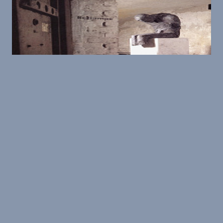
Düsseldorf
Mahn- und Gedenkstätte für die
Opfer des Nationalsozialismus in
Düsseldorf
Im Düsseldorfer Stadthaus besteht seit 1987 die
»Mahn- und Gedenkstätte Düsseldorf«, die allen
Düsseldorfer Opfern des Nationalsozialismus
gewidmet ist. Im selben Gebäude befanden sich
1926 bis 1934 d...