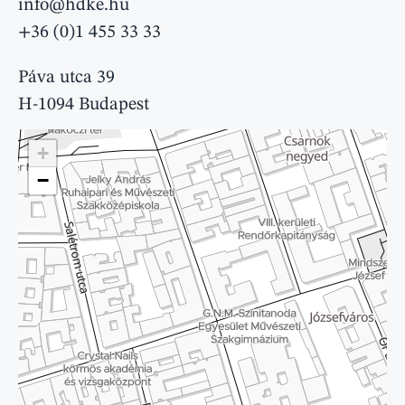
info@hdke.hu
+36 (0)1 455 33 33
Páva utca 39
H-1094 Budapest
+
−