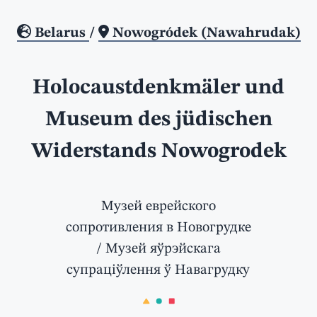
Belarus
/
Nowogródek (Nawahrudak)
Holocaustdenkmäler und
Museum des jüdischen
Widerstands Nowogrodek
Музей еврейского
сопротивления в Новогрудке
/ Музей яўрэйскага
супраціўлення ў Навагрудку