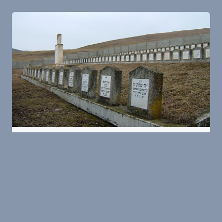
Sărmaşu
Friedhof der Opfer des Massakers
in Sărmaşu
In der Nähe des Ortes Sărmaşu (ungarisch:
Nagysármás), gelegen in Siebenbürgen, erinnern
eine Grabanlage und ein Denkmal an die etwa 126