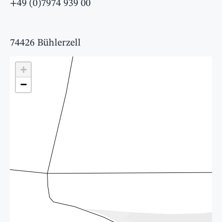
+49 (0)7974 939 00
74426 Bühlerzell
+
−