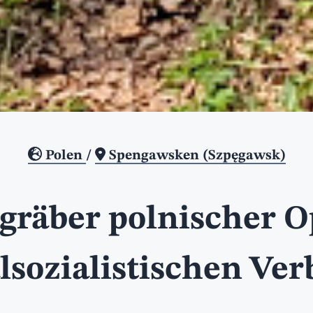
Polen
/
Spengawsken (Szpęgawsk)
räber polnischer O
lsozialistischen Ve