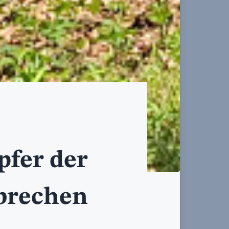
pfer der
rbrechen