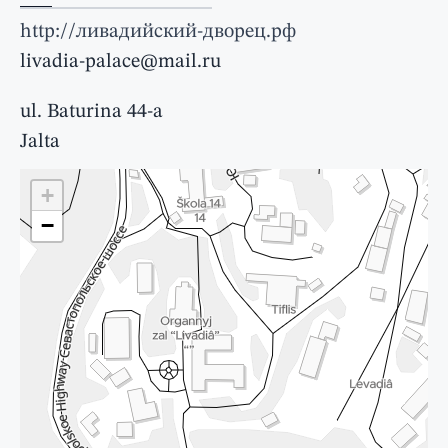
http://ливадийский-дворец.рф
livadia-palace@mail.ru
ul. Baturina 44-а
Jalta
+
−