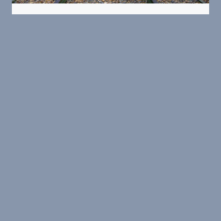
Hooghalen (Westerbork)
Erinnerungszentrum Lager
Westerbork
In Westerbork erinnert eine Gedenkstätte an das
Schicksal der Juden, die aus dem »Polizeilichen
Judendurchgangslager Westerbork« in die
Konzentrations- und Vernichtungslager im
besetzten Osten deporti...