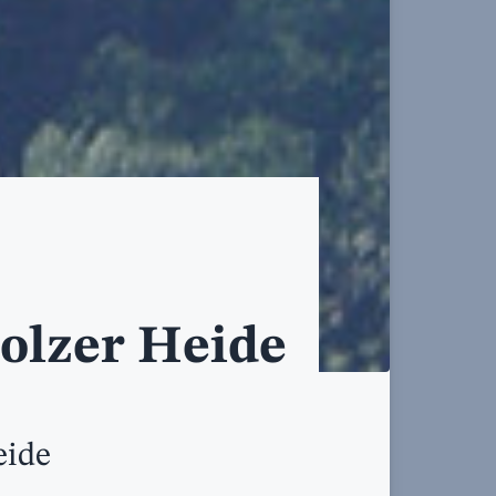
olzer Heide
eide