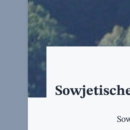
Sowjetisch
Sow