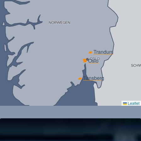
▰
Trandum
▰
▰
Oslo
▰
Tønsberg
Leaflet
▰
Kristiansand