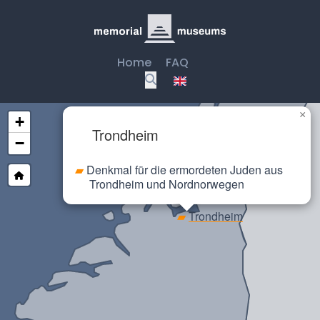
Home
FAQ
×
+
Trondheim
−
▰
Denkmal für die ermordeten Juden aus
Trondheim und Nordnorwegen
▰
Falstad
▰
Trondheim