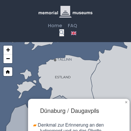
Home
FAQ
+
−
×
Dünaburg / Daugavpils
▰
Riga
▰
Denkmal zur Erinnerung an den
▰
Judenmord und an das Ghetto
▰
Welonen