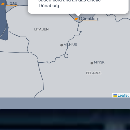
▰
Libau
Dünaburg
▰
Malta
▰
Dünaburg
Leaflet